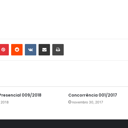
mblr
Pinterest
Reddit
VK
Compartilhar via e-mail
Imprimir
Presencial 009/2018
Concorrência 001/2017
 2018
novembro 30, 2017