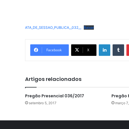
ATA_DE_SESSAO_PUBLICA__032__
Baixar
Linkedin
Tu
Facebook
X
Artigos relacionados
Pregão Presencial 036/2017
Pregão 
setembro 5, 2017
março 7,