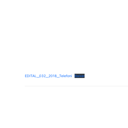
EDITAL__032__2018__Telefoni
Baixar