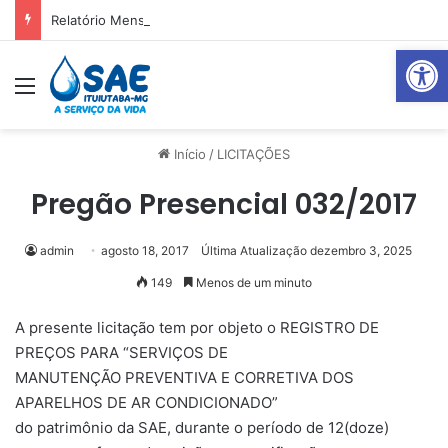
Relatório Mensal Janeiro – Qualidade da Água Tratada
Abrir 
Menu
Pr
Início
/
LICITAÇÕES
Pregão Presencial 032/2017
admin
agosto 18, 2017
Última Atualização dezembro 3, 2025
149
Menos de um minuto
A presente licitação tem por objeto o REGISTRO DE
PREÇOS PARA “SERVIÇOS DE
MANUTENÇÃO PREVENTIVA E CORRETIVA DOS
APARELHOS DE AR CONDICIONADO”
do patrimônio da SAE, durante o período de 12(doze)