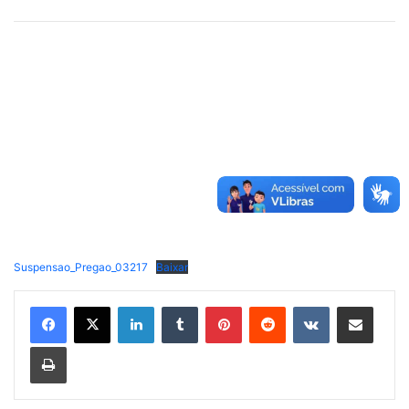
Suspensao_Pregao_03217
Baixar
Linkedin
Tumblr
Pinterest
Reddit
VK
Compartilhar via e-mail
Imprimir