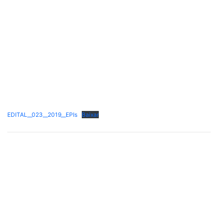
EDITAL__023__2019__EPIs
Baixar