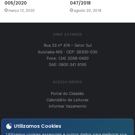
005/2020
047/2018
março 12, 2020
agosto 30, 2018
ONDE ESTAMOS
Rua 33 nº 474 – Setor Sul
Ituiutaba-MG · CEP: 38300-030
Fone: (34) 3268-0400
SAE: 0800 341 8195
ACESSO RÁPIDO
Portal do Cidadão
Calendário de Leituras
Informar Vazamento
INSTITUCIONAL
Utilizamos Cookies
Perguntas Frequentes
Utilizamos cookies essenciais e outros dados para melhorar sua