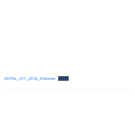
EDITAL__011__2018__Hidromet
Baixar