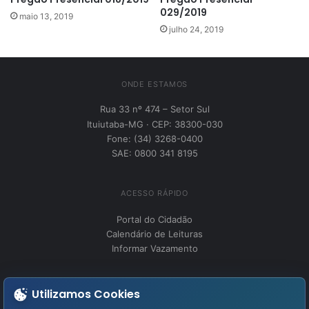
029/2019
maio 13, 2019
julho 24, 2019
ONDE ESTAMOS
Rua 33 nº 474 – Setor Sul
Ituiutaba-MG · CEP: 38300-030
Fone: (34) 3268-0400
SAE: 0800 341 8195
ACESSO RÁPIDO
Portal do Cidadão
Calendário de Leituras
Informar Vazamento
INSTITUCIONAL
Utilizamos Cookies