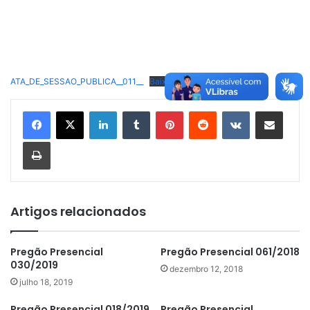
ATA_DE_SESSAO_PUBLICA__011__
Baixar
Linkedin
Tumblr
Pinterest
Reddit
VK
Compartilhar via e-mail
Imprimir
Artigos relacionados
Pregão Presencial
Pregão Presencial 061/2018
030/2019
dezembro 12, 2018
julho 18, 2019
Pregão Presencial 018/2019
Pregão Presencial