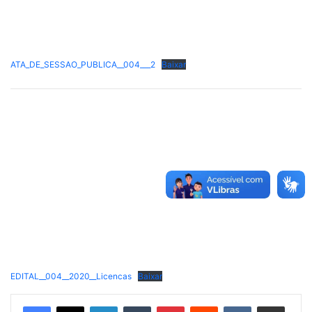
ATA_DE_SESSAO_PUBLICA__004___2
Baixar
EDITAL__004__2020__Licencas
Baixar
Linkedin
Tumblr
Pinterest
Reddit
VK
Compartilhar via e-mail