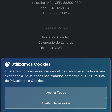
Ituiutaba-MG · CEP: 38300-030
Fone: (34) 3268-0400
SAE: 0800 341 8195
ACESSO RÁPIDO
Portal do Cidadão
Calendário de Leituras
Informar Vazamento
INSTITUCIONAL
Utilizamos Cookies
Perguntas Frequentes
Utilizamos cookies essenciais e outros dados para melhorar sua
Fale Conosco
experiência. Seus dados são tratados conforme a LGPD.
Política
de Privacidade e Cookies
LGPD – Lei Geral de Proteção de Dados
Aviso de Privacidade
Aceitar Todos
Aceitar Necessários
Facebook
YouTube
Instagram
WhatsApp