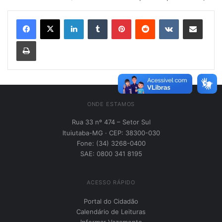
Linkedin
Tumblr
Pinterest
Reddit
VK
Compartilhar via e-mail
Imprimir
ONDE ESTAMOS
Rua 33 nº 474 – Setor Sul
Ituiutaba-MG · CEP: 38300-030
Fone: (34) 3268-0400
SAE: 0800 341 8195
ACESSO RÁPIDO
Portal do Cidadão
Calendário de Leituras