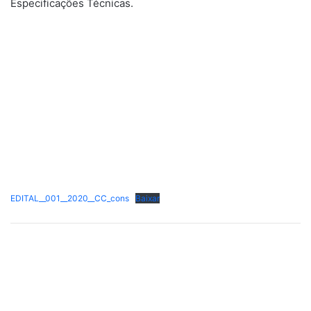
Especificações Técnicas.
EDITAL__001__2020__CC_cons
Baixar