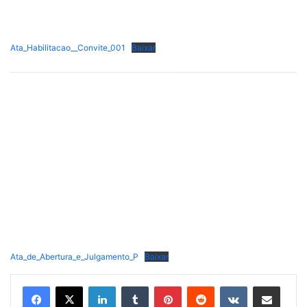
Ata_Habilitacao__Convite_001
Baixar
Ata_de_Abertura_e_Julgamento_P
Baixar
Linkedin
Tumblr
Pinterest
Reddit
VK
Compartilhar via e-mail