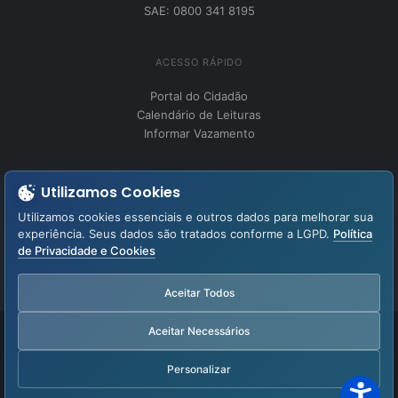
SAE: 0800 341 8195
ACESSO RÁPIDO
Portal do Cidadão
Calendário de Leituras
Informar Vazamento
INSTITUCIONAL
Utilizamos Cookies
Perguntas Frequentes
Utilizamos cookies essenciais e outros dados para melhorar sua
Fale Conosco
experiência. Seus dados são tratados conforme a LGPD.
Política
de Privacidade e Cookies
LGPD – Lei Geral de Proteção de Dados
Aviso de Privacidade
Aceitar Todos
Aceitar Necessários
Facebook
YouTube
Instagram
WhatsApp
Personalizar