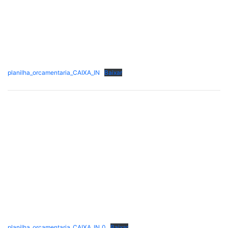
planilha_orcamentaria_CAIXA_IN
Baixar
planilha_orcamentaria_CAIXA_IN_0
Baixar