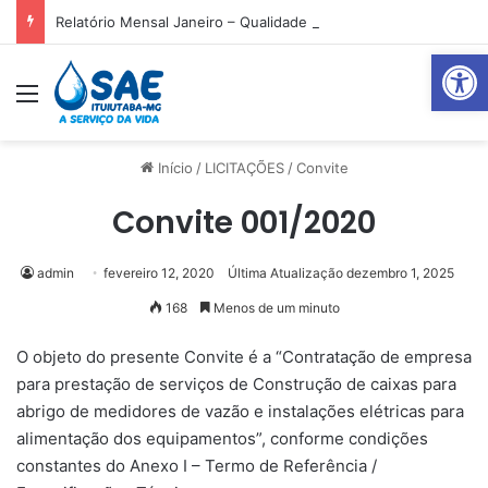
Relatório Mensal Janeiro – Qualidade da Água Tratada
Abrir 
Menu
Pr
Início
/
LICITAÇÕES
/
Convite
Convite 001/2020
admin
fevereiro 12, 2020
Última Atualização dezembro 1, 2025
168
Menos de um minuto
O objeto do presente Convite é a “Contratação de empresa
para prestação de serviços de Construção de caixas para
abrigo de medidores de vazão e instalações elétricas para
alimentação dos equipamentos”, conforme condições
constantes do Anexo I – Termo de Referência /