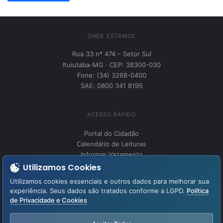
ONDE ESTAMOS
Rua 33 nº 474 – Setor Sul
Ituiutaba-MG · CEP: 38300-030
Fone: (34) 3268-0400
SAE: 0800 341 8195
ACESSO RÁPIDO
Portal do Cidadão
Calendário de Leituras
Informar Vazamento
Utilizamos Cookies
Utilizamos cookies essenciais e outros dados para melhorar sua
INSTITUCIONAL
experiência. Seus dados são tratados conforme a LGPD.
Política
Perguntas Frequentes
de Privacidade e Cookies
Fale Conosco
LGPD – Lei Geral de Proteção de Dados