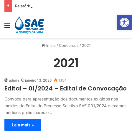
Relatório Mensal Janeiro – Qualidade da Água Tratada
Abrir 
Menu
P
Início
/
Concursos
/
2021
2021
admin
janeiro 13, 2026
1.154
Edital – 01/2024 – Edital de Convocação
Convoca para apresentação dos documentos exigidos nos
moldes do Edital do Processo Seletivo SAE 001/2024 e exames
médicos preliminares o…
Leia mais »