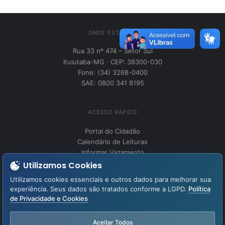
ONDE ESTAMOS
Rua 33 nº 474 – Setor Sul
Ituiutaba-MG · CEP: 38300-030
Fone: (34) 3268-0400
SAE: 0800 341 8195
ACESSO RÁPIDO
Portal do Cidadão
Calendário de Leituras
Informar Vazamento
Utilizamos Cookies
Utilizamos cookies essenciais e outros dados para melhorar sua
INSTITUCIONAL
experiência. Seus dados são tratados conforme a LGPD.
Política
Perguntas Frequentes
de Privacidade e Cookies
Fale Conosco
LGPD – Lei Geral de Proteção de Dados
Aceitar Todos